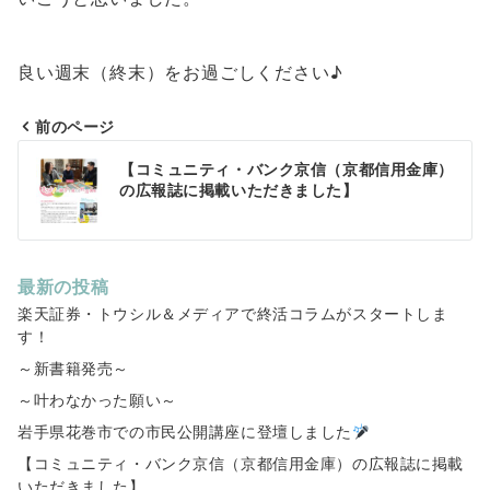
良い週末（終末）をお過ごしください♪
前のページ
投
【コミュニティ・バンク京信（京都信用金庫）
稿
の広報誌に掲載いただきました】
ナ
ビ
最新の投稿
ゲ
楽天証券・トウシル＆メディアで終活コラムがスタートしま
す！
ー
～新書籍発売～
シ
～叶わなかった願い～
ョ
岩手県花巻市での市民公開講座に登壇しました
ン
【コミュニティ・バンク京信（京都信用金庫）の広報誌に掲載
いただきました】