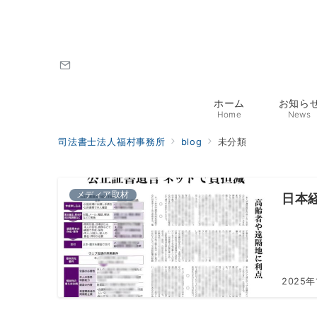
ホーム
お知ら
Home
News
司法書士法人福村事務所
blog
未分類
メディア取材
日本
2025年