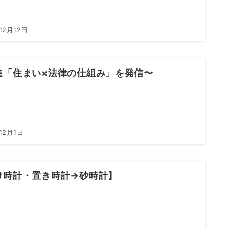
12月12日
進「住まい×法律の仕組み」を発信〜
12月1日
け時計・置き時計→砂時計】