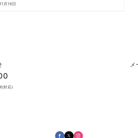
11月16日
せ
メ
00
予約対応)