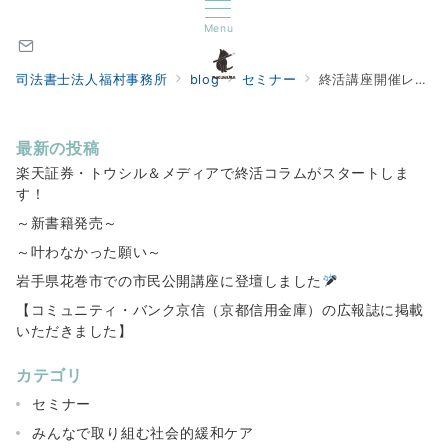
Menu
司法書士法人福村事務所
blog
セミナー
終活講座開催レポート
最新の投稿
楽天証券・トウシル＆メディアで終活コラムがスタートしま
す！
～新書籍発売～
～叶わなかった願い～
岩手県花巻市での市民公開講座に登壇しました
【コミュニティ・バンク京信（京都信用金庫）の広報誌に掲載
いただきました】
カテゴリ
セミナー
みんなで取り組む社会的緩和ケア