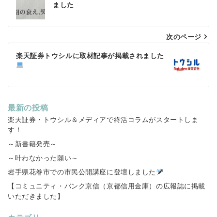
稿
ました
ナ
次のページ
ビ
ゲ
楽天証券トウシルに取材記事が掲載されました
ー
シ
ョ
最新の投稿
楽天証券・トウシル＆メディアで終活コラムがスタートしま
ン
す！
～新書籍発売～
～叶わなかった願い～
岩手県花巻市での市民公開講座に登壇しました
【コミュニティ・バンク京信（京都信用金庫）の広報誌に掲載
いただきました】