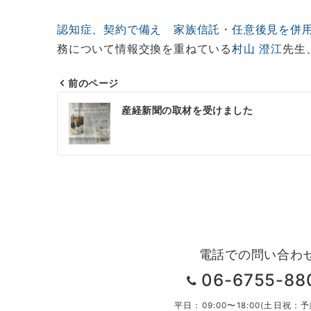
認知症、契約で備え 家族信託・任意後見を併
務について情報交換を重ねている
村山 澄江
先生
前のページ
投
産経新聞の取材を受けました
稿
ナ
ビ
ゲ
ー
シ
電話での問い合わ
ョ
06-6755-88
ン
平日：09:00〜18:00(土日祝：