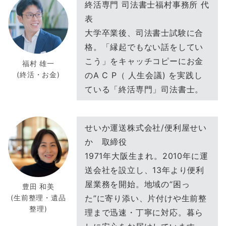
終活専門 司法書士福村事務所 代
表
大学卒業後、司法書士試験に合
格。「縁起でもない話をしてい
こう」をキャッチコピーにお金
福村 雄一
(終活・お金)
のA C P（ 人生会議) を実践し
ている「終活専門」司法書士。
せいか運送株式会社/便利屋せい
か 取締役
1971年大阪生まれ。2010年に運
送会社を設立し、13年より便利
屋業務を開始。地域の“困っ
豊田 和美
(生前整理・遺品
た”に寄り添い、片付けや生前整
整理)
理まで迅速・丁寧に対応。暮ら