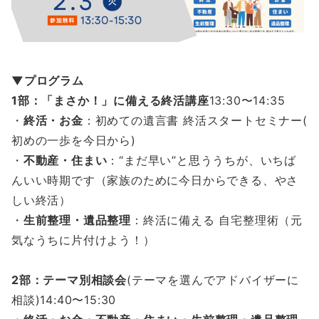
▼プログラム
1部：「まさか！」に備える終活講座
13:30〜14:35
・
終活・お金
：初めての遺言書 終活スタートセミナー(
初めの一歩を今日から)
・
不動産・住まい
：“まだ早い”と思ううちが、いちば
んいい時期です（家族のために今日からできる、やさ
しい終活）
・
生前整理・遺品整理
：終活に備える 自宅整理術（元
気なうちに片付けよう！）
2部：テーマ別相談会
(テーマを選んでアドバイザーに
相談)14:40〜15:30